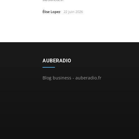
Élise Lopez
22 juin 2026
AUBERADIO
Blog business - auberadio.fr