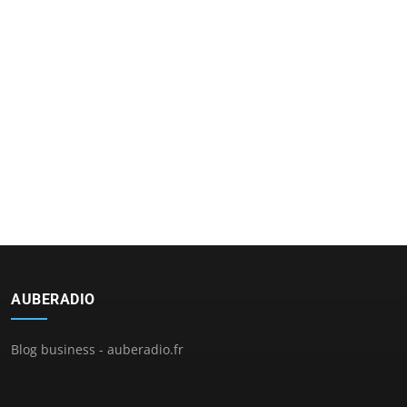
AUBERADIO
Blog business - auberadio.fr