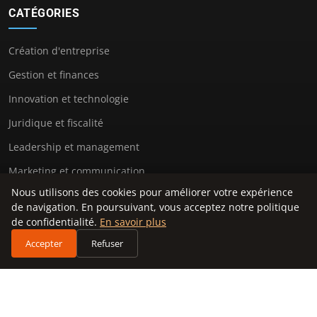
CATÉGORIES
Création d'entreprise
Gestion et finances
Innovation et technologie
Juridique et fiscalité
Leadership et management
Marketing et communication
Nous utilisons des cookies pour améliorer votre expérience
Stratégie et développement
de navigation. En poursuivant, vous acceptez notre politique
Vie d'entrepreneur
de confidentialité.
En savoir plus
Accepter
Refuser
LIENS UTILES
Contact