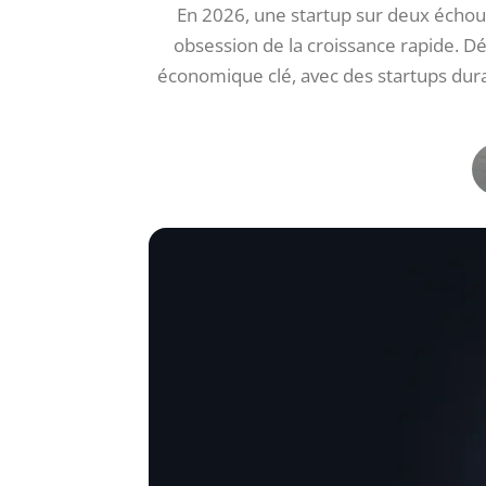
En 2026, une startup sur deux échou
obsession de la croissance rapide. Dé
économique clé, avec des startups durab