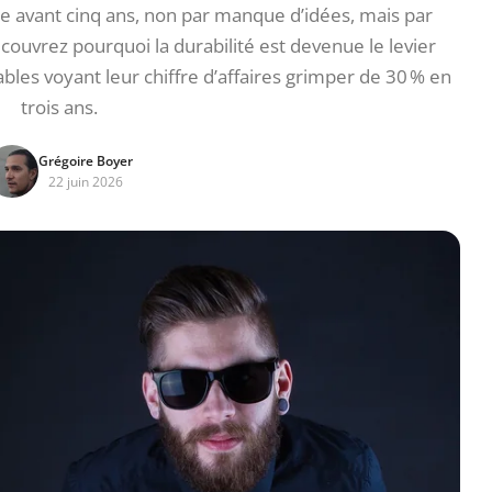
e avant cinq ans, non par manque d’idées, mais par
couvrez pourquoi la durabilité est devenue le levier
les voyant leur chiffre d’affaires grimper de 30 % en
trois ans.
Grégoire Boyer
22 juin 2026