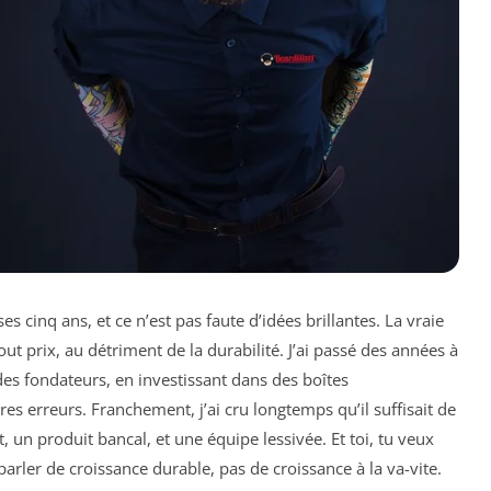
 cinq ans, et ce n’est pas faute d’idées brillantes. La vraie
ut prix, au détriment de la durabilité. J’ai passé des années à
des fondateurs, en investissant dans des boîtes
es erreurs. Franchement, j’ai cru longtemps qu’il suffisait de
, un produit bancal, et une équipe lessivée. Et toi, tu veux
parler de croissance durable, pas de croissance à la va-vite.