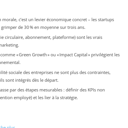
n morale, c’est un levier économique concret – les startups
res grimper de 30 % en moyenne sur trois ans.
e circulaire, abonnement, plateforme) sont les vrais
marketing.
comme « Green Growth » ou « Impact Capital » privilégient les
nnemental.
ité sociale des entreprises ne sont plus des contraintes,
s sont intégrés dès le départ.
se par des étapes mesurables : définir des KPIs non
ntion employé) et les lier à la stratégie.
che plus