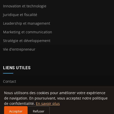
Innovation et technologie
Juridique et fiscalité
Leadership et management
Marketing et communication
Stratégie et développement
Vie d'entrepreneur
LIENS UTILES
Contact
Nous utilisons des cookies pour améliorer votre expérience
de navigation. En poursuivant, vous acceptez notre politique
de confidentialité.
En savoir plus
© 2026 Auberadio. Tous droits réservés.
Accepter
Refuser
À propos
Mentions légales
Confidentialité
Plan du site